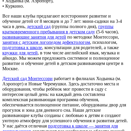
• Ходынка (м. Аэропорт),
• Куркино.
Все наши клубы предлагают всестороннее развитие и
обучение детей от 8 месяцев и до 7 лет: мини-садики на 3-4
часа в день,
детский сад
(группы полного дня),
группы
кратковременного пребывания в детском саду
(5-6 часов),
развивающие занятия для детей
по методике Монтессори,
занятия с детским логопедом дефектологом
, психологом,
подготовка к школе
, консультации для родителей, а также
кружки для детей
, в том числе английский язык, музыка и
айкидо. Мы можем предложить системное и полноценное
развитие и обучение детей в детском развивающем центре в
Москве.
Детский сад Монтессори
работает в филиалах Ходынка (м.
Аэропорт) и Новые Черемушки. Здесь достаточно места и
оборудования, чтобы ребёнок мог провести в саду с
интересом целый день: на каждый день составлена
комплексная развивающая программа обучения,
обеспечивается полноценное питание, оборудованы двор для
прогулок и зона для дневного сна. Наши детские
развивающие клубы созданы с любовью к детям и создают
уютную атмосферу для успешного обучения и развития детей.
У нас даётся отличная
подготовка к школе — занятия для