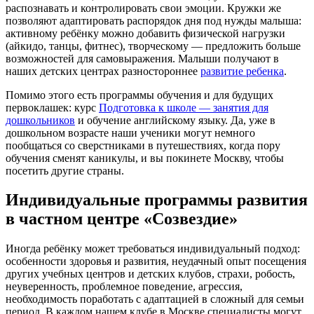
распознавать и контролировать свои эмоции. Кружки же
позволяют адаптировать распорядок дня под нужды малыша:
активному ребёнку можно добавить физической нагрузки
(айкидо, танцы, фитнес), творческому — предложить больше
возможностей для самовыражения. Малыши получают в
наших детских центрах разностороннее
развитие ребенка
.
Помимо этого есть программы обучения и для будущих
первоклашек: курс
Подготовка к школе — занятия для
дошкольников
и обучение английскому языку. Да, уже в
дошкольном возрасте наши ученики могут немного
пообщаться со сверстниками в путешествиях, когда пору
обучения сменят каникулы, и вы покинете Москву, чтобы
посетить другие страны.
Индивидуальные программы развития
в частном центре «Созвездие»
Иногда ребёнку может требоваться индивидуальный подход:
особенности здоровья и развития, неудачный опыт посещения
других учебных центров и детских клубов, страхи, робость,
неуверенность, проблемное поведение, агрессия,
необходимость поработать с адаптацией в сложный для семьи
период. В каждом нашем клубе в Москве специалисты могут