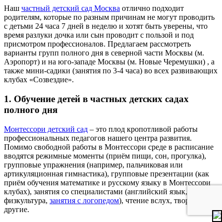
Наш
частный детский сад Москва
отлично подходит
родителям, которые по разным причинам не могут проводить
с детьми 24 часа 7 дней в неделю и хотят быть уверены, что
время разлуки дочка или сын проводит с пользой и под
присмотром профессионалов. Предлагаем рассмотреть
варианты групп полного дня в северной части Москвы (м.
Аэропорт) и на юго-западе Москвы (м. Новые Черемушки) , а
также мини-садики (занятия по 3-4 часа) во всех развивающих
клубах «Созвездие».
1. Обучение детей в частных детских садах
полного дня
Монтессори детский сад
– это плод кропотливой работы
профессиональных педагогов нашего центра развития.
Помимо свободной работы в Монтессори среде в расписание
вводятся режимные моменты (приём пищи, сон, прогулка),
групповые упражнения (например, пальчиковая или
артикуляционная гимнастика), групповые презентации (как
приём обучения математике и русскому языку в Монтессори
клубах), занятия со специалистами (английский язык, музыка,
физкультура,
занятия с логопедом
), чтение вслух, творчество и
другие.