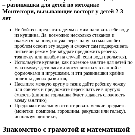
– развивашки для детей по методике
Монтессори, вызывающие восторг у детей 2-3
лет
Не бойтесь предлагать детям самим наливать себе воду
из кувшина. Да, возможно несколько стаканов и
окажется на полу, но уже через пару раз малыш без
проблем освоит эту задачу и сможет сам поддерживать
питьевой режим (не забудьте предложить ребенку
тряпочку или швабру на случай, если вода прольется),
Используйте купание, как полезное занятие для детей по
максимуму: дети часами могут возиться в ванной с
формочками и игрушками, и эти развивашки крайне
полезны для их развития,
Насыпьте мелкую крупу в тазик дайте ребенку ложку
или совочек и предложите пересыпать её в другую
ёмкость (ширина горлышка будет задавать сложность
всему занятию),
Предложите малышу отсортировать мелкие предметы
(монетки, помпоны, горошины, ракушки или гальку),
используя щипчики,
Знакомство с грамотой и математикой