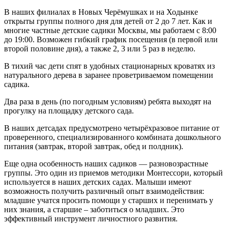
В наших филиалах в Новых Черёмушках и на Ходынке
открыты группы полного дня для детей от 2 до 7 лет.
Как и
многие частные детские садики Москвы, мы работаем с 8:00
до 19:00. Возможен гибкий график посещения (в первой или
второй половине дня), а также 2, 3 или 5 раз в неделю.
В тихий час дети спят в удобных стационарных кроватях из
натурального дерева в заранее проветриваемом помещении
садика.
Два раза в день (по погодным условиям) ребята выходят на
прогулку на площадку детского сада.
В наших детсадах предусмотрено четырёхразовое питание от
проверенного, специализированного комбината дошкольного
питания (завтрак, второй завтрак, обед и полдник).
Еще одна особенность наших садиков — разновозрастные
группы. Это один из приемов методики Монтессори, который
используется в наших детских садах. Малыши имеют
возможность получить различный опыт взаимодействия:
младшие учатся просить помощи у старших и перенимать у
них знания, а старшие – заботиться о младших. Это
эффективный инструмент личностного развития.