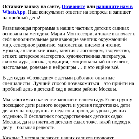
Оставьте заявку на сайте,
Позвоните
или
напишите нам в
WhatsApp
.
Наш консультант ответит на вопросы и запишет
на пробный день!
Развивающая программа в наших частных детских садиках
основана на методике Марии Монтессори, а также включает в
себя дополнительные развивающие занятия: окружающий
мир, сенсорное развитие, математика, письмо и чтение,
музыка, английский язык, занятия с логопедом, творчество,
этикет, актерское мастерство, художественная литература,
физкультура, логика, эрудиция, эмоциональный интеллект,
настольные, ролевые и нейроигры … и это ещё не всё.
В детсадах «Созвездие» с детьми работают опытные
специалисты. Лучший способ познакомиться – это прийти на
пробный день в детский сад в вашем районе Москвы.
Мы заботимся о качестве занятий в нашем саду. Если группу
посещают дети разного возраста и уровня подготовки, дети
делятся на подгруппы и педагоги проводят уроки для них
отдельно. В бесплатных государственных детских садах
Москвы, да и в платных детских садах тоже, такой подход к
делу – большая редкость.
Каждые 3 месяца педагоги наших садиков проводят