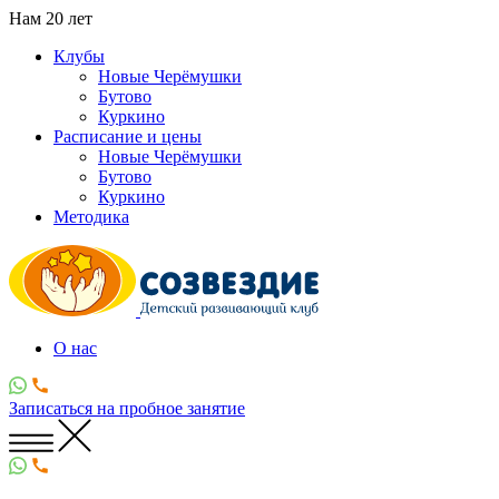
Нам
20
лет
Клубы
Новые Черёмушки
Бутово
Куркино
Расписание и цены
Новые Черёмушки
Бутово
Куркино
Методика
О нас
Записаться
на пробное занятие