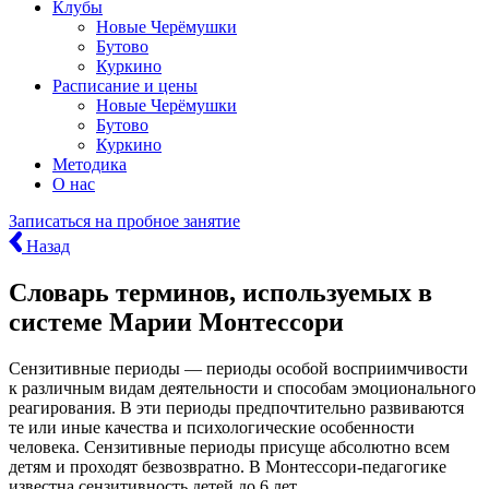
Клубы
Новые Черёмушки
Бутово
Куркино
Расписание и цены
Новые Черёмушки
Бутово
Куркино
Методика
О нас
Записаться
на пробное занятие
Назад
Словарь терминов, используемых в
системе Марии Монтессори
Сензитивные периоды — периоды особой восприимчивости
к различным видам деятельности и способам эмоционального
реагирования. В эти периоды предпочтительно развиваются
те или иные качества и психологические особенности
человека. Сензитивные периоды присуще абсолютно всем
детям и проходят безвозвратно. В Монтессори-педагогике
известна сензитивность детей до 6 лет.