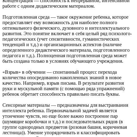
Концентрация — способность к непрерывной, интенсивной
работе с одним дидактическим материалом.
Подготовленная среда — такое окружение ребенка, которое
предоставляет ему возможность для наиболее полного
оптимального физического, духовного и интеллектуального
развития. Это понятие включает в себя целый ряд психолого-
педагогических (учет сензитивности, гуманистических
тенденций и т.д.) и организационных аспектов (наличие
определенного дидактического материала, подготовленного
педагога и т.д.). Полноценная подготовленная среда может
быть создана только в условиях обучающего учреждения.
«Взрыв» в обучении — спонтанный процесс перехода
количества опосредованно накопленных знаний в новое
качество. Например, взрыв письма. В результате развития
руки и мускульной памяти (с помощью ряда упражнений)
ребенок обретает способность правильно писать буквы.
Сенсорные материалы — предназначены для выстраивания
интеллекта ребенка. Первоначальной задачей является
утончение чувств, но еще более важно построение пар
(шумящие коробочки и т.д.) и последовательных рядов (в
группе однородных предметов (розовая башня, коричневая
лестница)). Умение упорядочивать и классифицировать