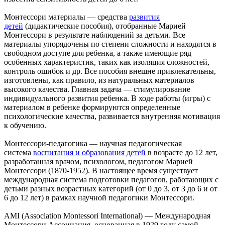
Монтессори материалы — средства
развития
детей
(дидактические пособия), отобранные Марией
Монтессори в результате наблюдений за детьми. Все
материалы упорядочены по степени сложности и находятся в
свободном доступе для ребенка, а также имеющие ряд
особенных характеристик, таких как изоляция сложностей,
контроль ошибок и др. Все пособия внешне привлекательны,
изготовлены, как правило, из натуральных материалов
высокого качества. Главная задача — стимулирование
индивидуального развития ребенка. В ходе работы (игры) с
материалом в ребенке формируются определенные
психологические качества, развивается внутренняя мотивация
к обучению.
Монтессори-педагогика — научная педагогическая
система
воспитания и образования детей
в возрасте до 12 лет,
разработанная врачом, психологом, педагогом Марией
Монтессори (1870-1952). В настоящее время существует
международная система подготовки педагогов, работающих с
детьми разных возрастных категорий (от 0 до 3, от 3 до 6 и от
6 до 12 лет) в рамках научной педагогики Монтессори.
AMI (Association Montessori International) — Международная
Монтессори Ассоциация, основанная в 1929 году самой