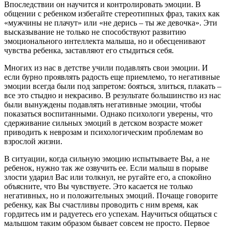
Впоследствии он научится и контролировать эмоции. В
общении с ребенком избегайте стереотипных фраз, таких как
«мужчины не плачут» или «не дерись – ты же девочка». Эти
высказывание не только не способствуют развитию
эмоционального интеллекта малыша, но и обесценивают
чувства ребенка, заставляют его стыдиться себя.
Многих из нас в детстве учили подавлять свои эмоции. И
если бурно проявлять радость еще приемлемо, то негативные
эмоции всегда были под запретом: бояться, злиться, плакать –
все это стыдно и некрасиво. В результате большинство из нас
были вынуждены подавлять негативные эмоции, чтобы
показаться воспитанными. Однако психологи уверены, что
сдерживание сильных эмоций в детском возрасте может
приводить к неврозам и психологическим проблемам во
взрослой жизни.
В ситуации, когда сильную эмоцию испытываете Вы, а не
ребенок, нужно так же озвучить ее. Если малыш в порыве
злости ударил Вас или толкнул, не ругайте его, а спокойно
объясните, что Вы чувствуете. Это касается не только
негативных, но и положительных эмоций. Почаще говорите
ребенку, как Вы счастливы проводить с ним время, как
гордитесь им и радуетесь его успехам. Научиться общаться с
малышом таким образом бывает совсем не просто. Первое