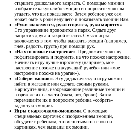
старшего дошкольного возраста. С помощью мимики
изобразите какую-либо эмоцию и попросите малыша
угадать, что вы показываете. Затем ребенок уже сам
может быть в роли ведущего и показывать эмоции Вам.
«Руки знакомятся, руки ссорятся, руки мирятся»
.
Это упражнение проводится в парах. Сядьте друг
напротив друга и закройте глаза. Смысл игры
заключается в том, чтобы выразить эмоции (например,
гнев, радость, грусть) при помощи рук.
«На что похоже настроение»
. Предложите малышу
пофантазировать и подумать, на что похоже настроение.
Начинать игру лучше взрослому (например, мое
настроение похоже на журчащий ручеёк» или «мое
настроение похоже на ураган»).
«Собери эмоцию»
. Эту дидактическую игру можно
найти в магазине или сделать своими руками.
Нарисуйте лица, изображающие различные эмоции и
разрежьте их на части (глаза, рот, брови). Затем
перемешайте их и попросите ребенка «собрать»
заданную эмоцию.
Игры с карточками-эмоциями
. С помощью
специальных карточек с изображением эмоций,
обсудите с ребенком, что испытывают герои на
картинках, чем вызваны их эмоции.