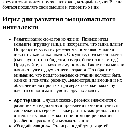
время в этом может помочь психолог, который научит Вас не
бояться проявлять свои эмоции и говорить о них.
Игры для развития эмоционального
интеллекта
Разыгрывание сюжетов из жизни. Пример игры:
возьмите игрушку зайца и изобразите, что зайка плачет.
Попробуйте вместе с ребенком с помощью мимики
показать, как зайка плачет. Обсудите, почему он плачет
(ему грустно, он обиделся, замерз, болит лапка и т.д.).
Придумайте, как можно ему помочь. Такие игры можно
начинать уже с двухлетнего возраста. Но обратите
внимание, что разыгрываемые ситуации должны быть
близки и понятны ребенку. Демонстрация эмоций и их
объяснение на простых примерах поможет малышу
научиться понимать чувства других людей.
Арт-терапия.
Слушая сказки, ребенок знакомится с
различными вариантами проявления эмоций, учится
сопереживать героям. Также развить эмоциональный
интеллект малыша можно при помощи рисования
(особенно красками) и музыкотерапии.
«Угадай эмоцию».
Эта игра подойдет для детей