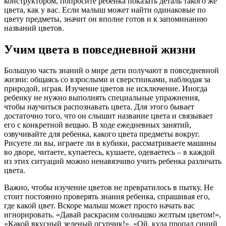
конструктором, попросите ребенка показать деталь такого же
цвета, как у вас. Если малыш может найти одинаковые по
цвету предметы, значит он вполне готов и к запоминанию
названий цветов.
Учим цвета в повседневной жизни
Большую часть знаний о мире дети получают в повседневной
жизни: общаясь со взрослыми и сверстниками, наблюдая за
природой, играя. Изучение цветов не исключение. Иногда
ребенку не нужно выполнять специальные упражнения,
чтобы научиться распознавать цвета. Для этого бывает
достаточно того, что он слышит название цвета и связывает
его с конкретной вещью. В ходе ежедневных занятий,
озвучивайте для ребенка, какого цвета предметы вокруг.
Рисуете ли вы, играете ли в кубики, рассматриваете машины
во дворе, читаете, купаетесь, кушаете, одеваетесь – в каждой
из этих ситуаций можно ненавязчиво учить ребенка различать
цвета.
Важно, чтобы изучение цветов не превратилось в пытку. Не
стоит постоянно проверять знания ребенка, спрашивая его,
где какой цвет. Вскоре малыш может просто начать вас
игнорировать. «Давай раскрасим солнышко желтым цветом!»,
«Какой вкусный зеленый огурчик!», «Ой, куда пропал синий