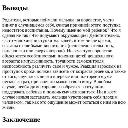
Выводы
Родители, которые поймали малыша на воровстве, часто
винят в случившемся себя, считая причиной этого поступка
недостаток воспитания. Почему именно мой ребенок? Что я
сделал не так? Что подумают окружающие? Действительно,
часто «плохие» поступки малышей, в том числе кражи,
связаны с ошибками воспитания (непоследовательность,
гиперопека или сверхконтроль). Но зачастую воровство
объясняется особенностями психики детей дошкольного
возраста: импульсивность, трудности самоконтроля,
неспособность различать свое и чужое. Реакция взрослых на
проступок крохи должна зависеть от возраста ребенка, а также
от того, случилось ли это впервые или повторяется уже
несколько раз, признает ли малыш свою вину. В любом
случае, необходимо хорошо разобраться в ситуации,
поддержать ребенка и помочь ему исправиться. Ни в коем
случае нельзя заставлять малыша чувствовать себя плохим
человеком, так как это ощущение может остаться с ним на всю
жизнь.
Заключение