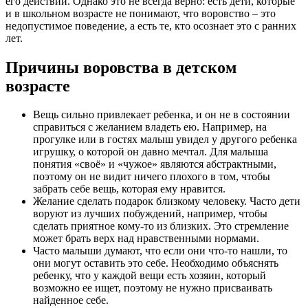
его действий. Однако это не всегда верно: есть дети, которые
и в школьном возрасте не понимают, что воровство – это
недопустимое поведение, а есть те, кто осознает это с ранних
лет.
Причины воровства в детском
возрасте
Вещь сильно привлекает ребенка, и он не в состоянии
справиться с желанием владеть ею. Например, на
прогулке или в гостях малыш увидел у другого ребенка
игрушку, о которой он давно мечтал. Для малыша
понятия «своё» и «чужое» являются абстрактными,
поэтому он не видит ничего плохого в том, чтобы
забрать себе вещь, которая ему нравится.
Желание сделать подарок близкому человеку. Часто дети
воруют из лучших побуждений, например, чтобы
сделать приятное кому-то из близких. Это стремление
может брать верх над нравственными нормами.
Часто малыши думают, что если они что-то нашли, то
они могут оставить это себе. Необходимо объяснять
ребенку, что у каждой вещи есть хозяин, который
возможно ее ищет, поэтому не нужно присваивать
найденное себе.