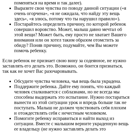
поменяться на время и так далее).
Выразите свои чувства по поводу данной ситуации («я
очень огорчена», «я не ожидала, что найду эту вещь
здесь», «я злюсь, потому что ты нарушил правило»).
Постарайтесь определить причину, по которой ребенок
совершил воровство. Может, малыш давно мечтал об
этой вещи? Может быть, ему просто не хватает Вашего
внимания или он хотел таким образом отомстить за
обиду? Поняв причину, подумайте, чем Вы можете
помочь ребенку.
Если ребенок не признает свою вину за содеянное, не нужно
заставлять его делать это. Возможно, он боится признаться,
так как не хочет Вас разочаровывать.
Обсудите чувства человека, чья вещь была украдена.
Поддержите ребенка. Дайте ему понять, что каждый
человек сталкивается с соблазнами, но не всегда мы
способны выдержать это испытание. Нужно постараться
вынести из этой ситуации урок и впредь больше так не
поступать. Малыш не должен чувствовать себя плохим
и отождествлять себя с нечестным человеком.
Помогите ребенку исправиться и найти выход из
ситуации. Вместе с малышом верните украденную вещь
ее владельцу (не нужно заставлять делать это