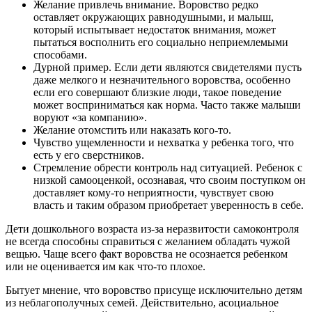
Желание привлечь внимание. Воровство редко
оставляет окружающих равнодушными, и малыш,
который испытывает недостаток внимания, может
пытаться восполнить его социально неприемлемыми
способами.
Дурной пример. Если дети являются свидетелями пусть
даже мелкого и незначительного воровства, особенно
если его совершают близкие люди, такое поведение
может восприниматься как норма. Часто также малыши
воруют «за компанию».
Желание отомстить или наказать кого-то.
Чувство ущемленности и нехватка у ребенка того, что
есть у его сверстников.
Стремление обрести контроль над ситуацией. Ребенок с
низкой самооценкой, осознавая, что своим поступком он
доставляет кому-то неприятности, чувствует свою
власть и таким образом приобретает уверенность в себе.
Дети дошкольного возраста из-за неразвитости самоконтроля
не всегда способны справиться с желанием обладать чужой
вещью. Чаще всего факт воровства не осознается ребенком
или не оценивается им как что-то плохое.
Бытует мнение, что воровство присуще исключительно детям
из неблагополучных семей. Действительно, асоциальное