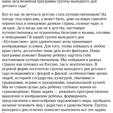
наша эксклюзивная программа группы выходного дня
детского сада!
Кто из нас не мечтал в детстве стать путешественником? На
поезде, под парусами, а может быть, даже на ковре-самолёте
перенестись в неведомые далекие страны, полные чудес и
загадок. Да и когда, как не в детстве, настоящие
путешественники не ограничены билетами и визами, отелями
и чемоданами? В нашей группе выходного дня
«Путешествие» дети удивительно легко принимают
воображаемые условия. Для того, чтобы побывать в любом
краю света, достаточно лишь дать волю фантазии. Наша
программа поможет Вашему ребёнку ощутить себя
неутомимым путешественником. Мы побываем в разных
странах как похожих на Россию, так и экзотических. В
игровой форме посетители группы выходного дня детского
сада познакомятся с флорой и фауной, особенностями жизни
людей, историей государства, культурой, обычаями и
традициями, играми и праздниками, национальной кухней.
Мы не ставим целью дать ребёнку глубокие знания по
страноведению. Наши задачи — развивать пространственное
мышление и воображение ребёнка, формировать
представления о многообразии окружающего мира, пробудить
желание познавать мир с радостью и удовольствием. Группа
выходного дня отлично помогает выполнить все эти задачи.